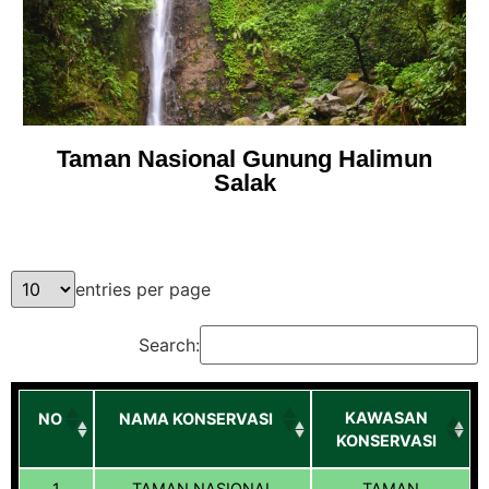
Taman Nasional Gunung Halimun
Salak
entries per page
Search:
KAWASAN
NO
NAMA KONSERVASI
KONSERVASI
1
TAMAN NASIONAL
TAMAN